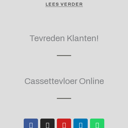
LEES VERDER
Tevreden Klanten!
Cassettevloer Online
F
I
Y
L
W