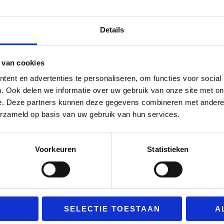
Project
Project
Hoogvliet
Details
Hoogvliet
 van cookies
Hoogvliet
/ Door
Bekas
ent en advertenties te personaliseren, om functies voor social
Demontage houten balkenvloer
. Ook delen we informatie over uw gebruik van onze site met on
woonkamer + keuken 43 m2
e. Deze partners kunnen deze gegevens combineren met andere i
erzameld op basis van uw gebruik van hun services.
Cassettevloer + Vloerverwarming
2,75 m3 Eco2Floor dekvloer 4300
meter vloerverwarmingsbuis / 5
Voorkeuren
Statistieken
Groepen Vloercassettes 140 mm >
RC waarde 6,60 m2/K/W > meer dan
140 mm niet mogelijk vanwege
beperkte kruipruimte en
SELECTIE TOESTAAN
A
trappetjesfundering.