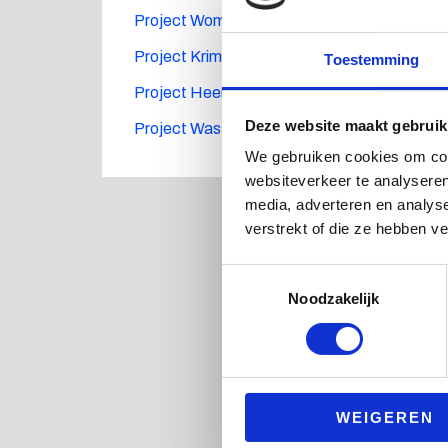
a
Project Wommels
r
Project Krimpen aan den IJsel
Toestemming
:
Project Heemskerk
Deze website maakt gebruik
Project Wassenaar
We gebruiken cookies om cont
websiteverkeer te analyseren
media, adverteren en analys
verstrekt of die ze hebben v
Toestemmingsselectie
Noodzakelijk
WEIGEREN